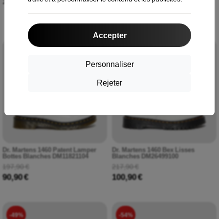
139,90 €
168,90 €
100,90 €
Accepter
-54%
-54%
Personnaliser
Rejeter
Dr. Martens 1460 Patent Lamper
Dr. Martens 1460 Bex Lisses
Bottes Blanches DM11821104
Blanches DM26499100
197,90 €
217,90 €
90,90 €
100,90 €
-49%
-54%