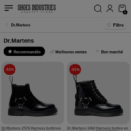
0
Filtre
Dr.Martens
Dr.Martens
Recommandés
Meilleures ventes
Bon marché
-51%
-51%
Dr.Martens 2976 Harness bottines
Dr.Martens 1460 Harness bottes en