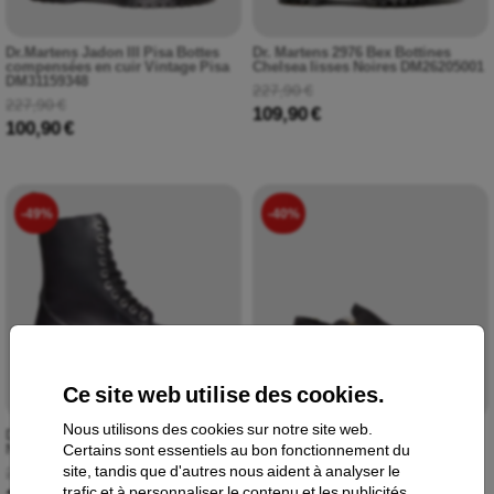
Dr.Martens Jadon III Pisa Bottes
Dr. Martens 2976 Bex Bottines
compensées en cuir Vintage Pisa
Chelsea lisses Noires DM26205001
DM31159348
227,90 €
227,90 €
109,90 €
100,90 €
-49%
-40%
Ce site web utilise des cookies.
Nous utilisons des cookies sur notre site web.
Dr.Martens 1490 Quad Squared
Dr.Martens Jorge II Sandales
Certains sont essentiels au bon fonctionnement du
Noires DM31147001
femmes doublées de fausse
fourrure Noires Archive Pull Up
site, tandis que d'autres nous aident à analyser le
271,90 €
DM31264001
trafic et à personnaliser le contenu et les publicités.