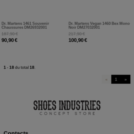
Dr. Martens 1461 Souvenir
Dr. Martens Vegan 1460 Bex Mono
Chaussures DM26932001
Noir DM27032001
187,90 €
217,90 €
90,90 €
100,90 €
1
-
18
du total
18
.
«
1
»
Contacts