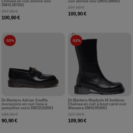
Chelsea en cuir aniline noir
cuir aniline noir DM41388001
DM41387001
207,90 €
207,90 €
100,90 €
100,90 €
-52%
-52%
Dr.Martens Adrian Snaffle
Dr.Martens Maybole Hi bottines
mocassins en cuir lisse à
Chelsea en cuir à bout carré noir
pampilles noirs DM32102001
Wanama DM41993001
188,90 €
227,90 €
90,90 €
109,90 €