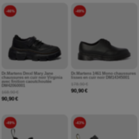
-46%
-49%
Dr.Martens Dmxl Mary Jane
Dr.Martens 1461 Mono chaussures
chaussures en cuir noir Virginia
lisses en cuir noir DM14345001
avec finition caoutchoutée
178,90 €
DM42060001
90,90 €
168,90 €
90,90 €
-49%
-43%