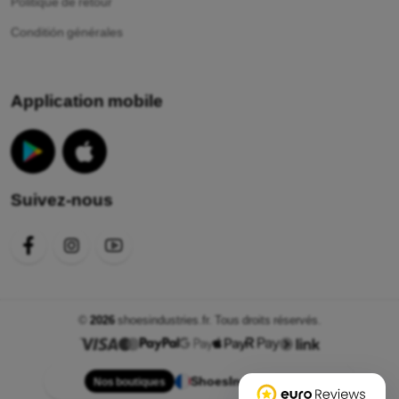
Politique de retour
Conditión générales
Application mobile
Suivez-nous
©
2026
shoesindustries.fr. Tous droits réservés.
ShoesIndustries.fr
Nos boutiques