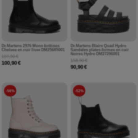
Dr.Martens 2976 Mono bottines
Dr.Martens Blaire Quad Hydro
Chelsea en cuir lisse DM25685001
Sandales plates-formes en cuir
Noires Hydro DM27296001
197,90 €
158,90 €
100,90 €
90,90 €
-56%
-52%