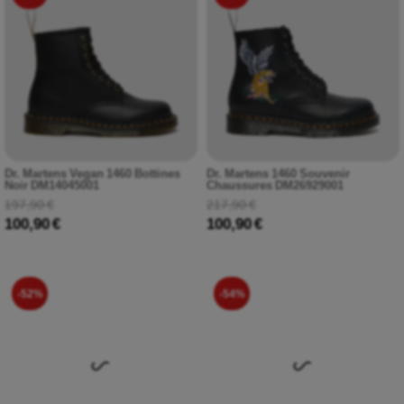
Dr. Martens Vegan 1460 Bottines
Dr. Martens 1460 Souvenir
Noir DM14045001
Chaussures DM26929001
197,90 €
217,90 €
100,90 €
100,90 €
-52%
-54%