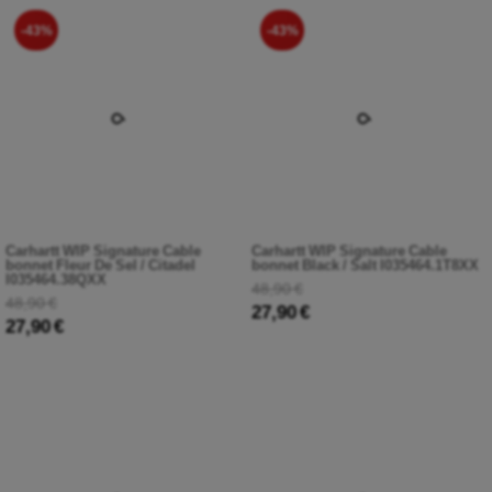
-43%
-43%
Carhartt WIP Signature Cable
Carhartt WIP Signature Cable
bonnet Fleur De Sel / Citadel
bonnet Black / Salt I035464.1T8XX
I035464.38QXX
48,90 €
48,90 €
27,90 €
27,90 €