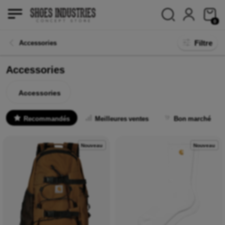
0
Filtre
Accessories
Accessories
Accessories
Recommandés
Meilleures ventes
Bon marché
Nouveau
Nouveau