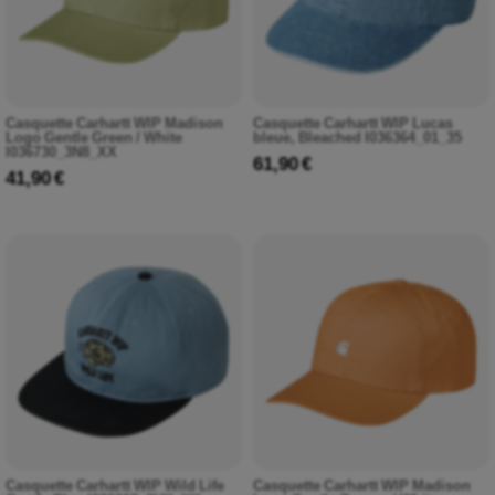
Casquette Carhartt WIP Madison
Casquette Carhartt WIP Lucas
Logo Gentle Green / White
bleue, Bleached I036364_01_35
I036730_3N8_XX
61,90 €
41,90 €
Casquette Carhartt WIP Wild Life
Casquette Carhartt WIP Madison