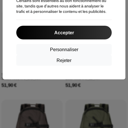
Certains sont essentiels au bon fonctionnement du
site, tandis que d'autres nous aident à analyser le
trafic et à personnaliser le contenu et les publicités.
Accepter
Personnaliser
Rejeter
Sac Carhartt WIP Essentials, petit
Carhartt WIP Essentials Bag, petit
Shale I031470_3IS_XX
Leaf I031470_11_XX
51,90 €
51,90 €