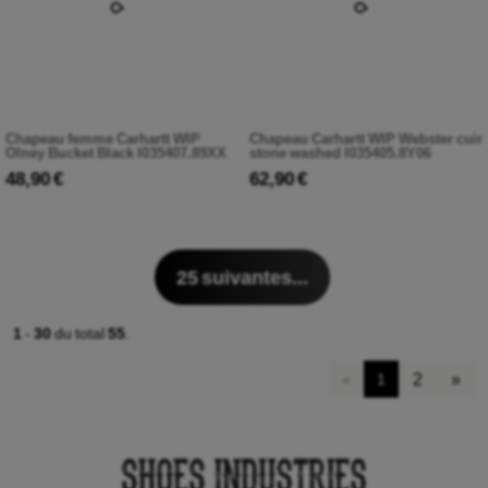
Chapeau femme Carhartt WIP
Chapeau Carhartt WIP Webster cuir
Olney Bucket Black I035407.89XX
stone washed I035405.8Y06
48,90 €
62,90 €
25
suivantes...
1
-
30
du total
55
.
2
»
«
1