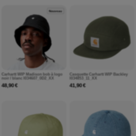
Nouveau
Carhartt WIP Madison bob à logo
Casquette Carhartt WIP Backley
noir / blanc I034607_0D2_XX
I034853_11_XX
48,90 €
41,90 €