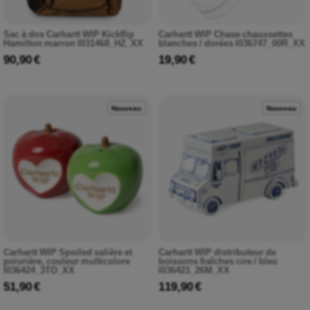
Sac à dos Carhartt WIP Kickflip
Carhartt WIP Chase chaussettes
Hamilton marron I031468_HZ_XX
blanches / dorées I036747_00R_XX
90,90 €
19,90 €
Nouveau
Nouveau
Carhartt WIP Spoiled salière et
Carhartt WIP distributeur de
poivrière, couleur multicolore
boissons fraîches cire / bleu
I036424_3TO_XX
I036421_26M_XX
51,90 €
119,90 €