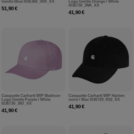
Gentle Blue I036368_3HX_XX
Logo Gentle Orange / White
I036730_3NK_XX
51,90 €
41,90 €
Casquette Carhartt WIP Madison
Casquette Carhartt WIP Harlem
Logo Gentle Purple / White
noire / Wax I036729_K02_XX
I036730_3N7_XX
41,90 €
41,90 €