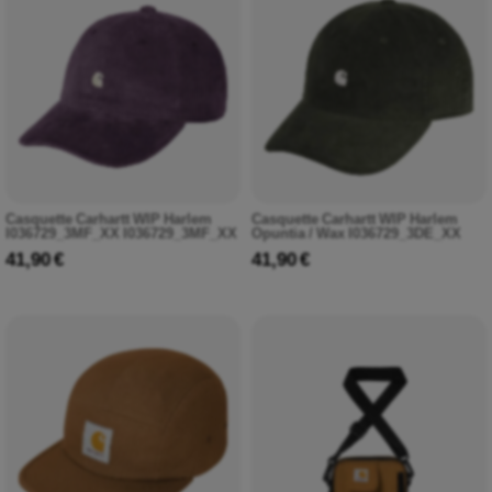
Casquette Carhartt WIP Harlem
Casquette Carhartt WIP Harlem
I036729_3MF_XX I036729_3MF_XX
Opuntia / Wax I036729_3DE_XX
41,90 €
41,90 €