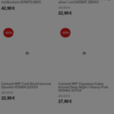
multicolore I035875.08XX
olive / ciré I035847.3DDXX
42,90 €
28,90 €
22,90 €
-41%
-43%
Carhartt WIP Cold World bonnet
Carhartt WIP Signature Cable
Opuntia I035604.2ZXXX
bonnet Deep Night / Glassy Pink
I035464.3CFXX
38,90 €
48,90 €
22,90 €
27,90 €