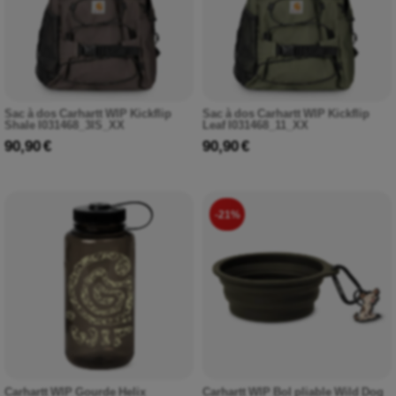
Sac à dos Carhartt WIP Kickflip
Sac à dos Carhartt WIP Kickflip
Shale I031468_3IS_XX
Leaf I031468_11_XX
90,90 €
90,90 €
-21%
Carhartt WIP Gourde Helix
Carhartt WIP Bol pliable Wild Dog