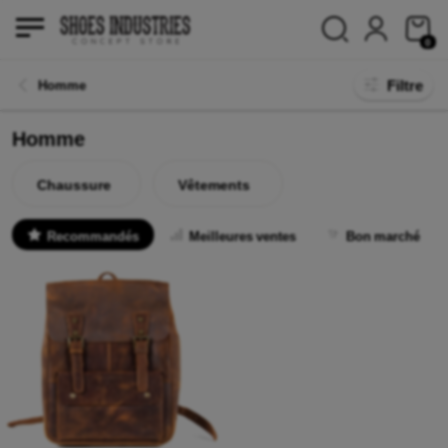
0
Filtre
Homme
Homme
Chaussure
Vêtements
Recommandés
Meilleures ventes
Bon marché