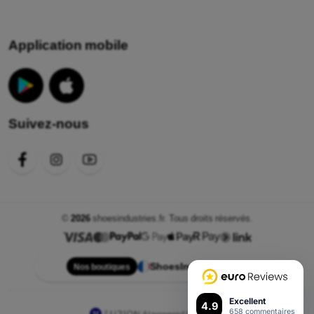
Application mobile
Suivez-nous
©
2026
shoesindustries.fr. Tous droits réservés.
ShoesIndustries.fr
Nos boutiques
Excellent
4.9
658 commentaires
AI powered by
Eurion