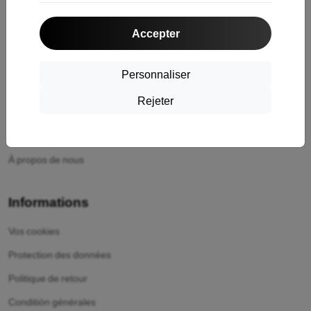
Shopping
Accepter
Expédition et paiement
Cashback
Personnaliser
Retour facile
Rejeter
Réclamations
Contact
À propos de nous
Informations
Vos cookies
Protection des données
Politique de retour
Conditión générales