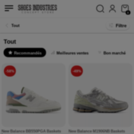
0
Filtre
Tout
Tout
Recommandés
Meilleures ventes
Bon marché
-58%
-49%
New Balance BB550PGA Baskets
New Balance M1906NB Baskets