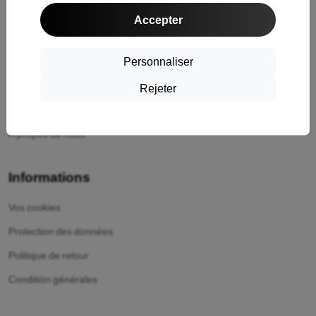
Expédition et paiement
Accepter
Cashback
Personnaliser
Retour facile
Réclamations
Rejeter
Contact
À propos de nous
Informations
Vos cookies
Protection des données
Politique de retour
Conditión générales