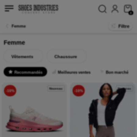
0
Filtre
Femme
Femme
Vêtements
Chaussure
Recommandés
Meilleures ventes
Bon marché
Nouveau
Nouveau
-10%
-10%