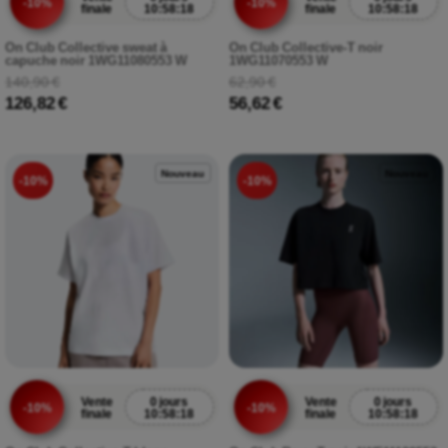
-10%
-10%
finale
10:58:17
finale
10:58:17
On Club Collective sweat à
On Club Collective-T noir
capuche noir 1WG11080553 W
1WG11070553 W
140,90 €
62,90 €
126,82 €
56,62 €
Nouveau
Nouveau
-10%
-10%
Vente
0 jours
Vente
0 jours
-10%
-10%
finale
10:58:17
finale
10:58:17