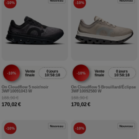
Nouveau
Nouveau
-10%
-10%
Vente
0 jours
Vente
0 jours
-10%
-10%
finale
10:58:17
finale
10:58:17
On Cloudflow 5 noir/noir
On Cloudflow 5 Brouillard/Éclipse
3WF10091043 W
3WF10092580 W
188,90 €
188,90 €
170,02 €
170,02 €
Nouveau
Nouveau
-10%
-10%