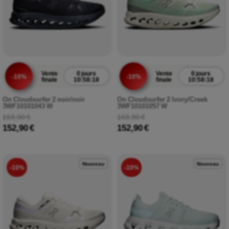
Vente
0 jours
Vente
0 jours
-10%
-10%
finale
10:58:17
finale
10:58:17
On Cloudsurfer 2 noir/noir
On Cloudsurfer 2 Ivory/Creek
3WF10101043 W
3WF10101057 W
169,90 €
169,90 €
152,90 €
152,90 €
Nouveau
Nouveau
-10%
-10%