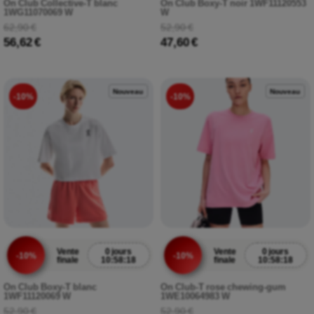
On Club Collective-T blanc
On Club Boxy-T noir 1WF11120553
1WG11070069 W
W
62,90 €
52,90 €
56,62 €
47,60 €
Nouveau
Nouveau
-10%
-10%
Vente
0 jours
Vente
0 jours
-10%
-10%
finale
10:58:17
finale
10:58:17
On Club Boxy-T blanc
On Club-T rose chewing-gum
1WF11120069 W
1WE10064983 W
52,90 €
52,90 €