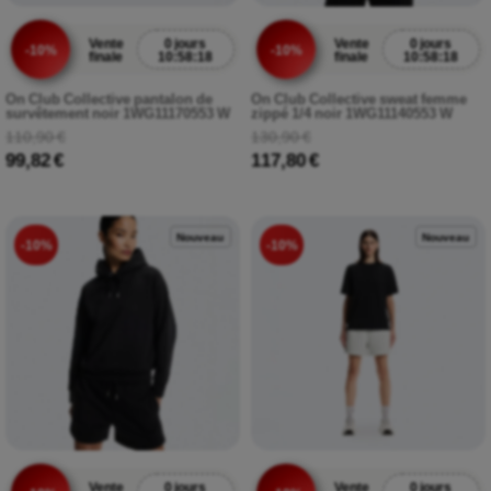
Vente
0 jours
Vente
0 jours
-10%
-10%
finale
10:58:17
finale
10:58:17
On Club Collective pantalon de
On Club Collective sweat femme
survêtement noir 1WG11170553 W
zippé 1/4 noir 1WG11140553 W
110,90 €
130,90 €
99,82 €
117,80 €
Nouveau
Nouveau
-10%
-10%
Vente
0 jours
Vente
0 jours