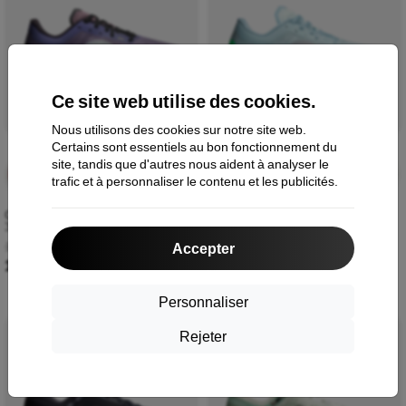
Ce site web utilise des cookies.
Nous utilisons des cookies sur notre site web.
Certains sont essentiels au bon fonctionnement du
site, tandis que d'autres nous aident à analyser le
Vente
0 jours
Vente
0 jours
-10%
-10%
trafic et à personnaliser le contenu et les publicités.
finale
10:58:17
finale
10:58:17
On Cloudflow 5 Genévrier/Glace
On Cloudflow 5 Flurry/Wash
3WF10094851 W
3WF10094946 W
188,90 €
188,90 €
Accepter
170,02 €
170,02 €
Personnaliser
Nouveau
Nouveau
Rejeter
-10%
-10%