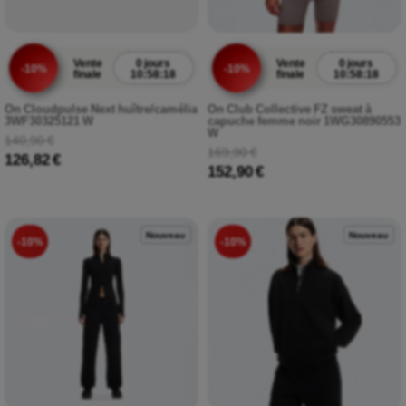
Vente
0 jours
Vente
0 jours
-10%
-10%
finale
10:58:17
finale
10:58:17
On Cloudpulse Next huître/camélia
On Club Collective FZ sweat à
3WF30325121 W
capuche femme noir 1WG30890553
W
140,90 €
169,90 €
126,82 €
152,90 €
Nouveau
Nouveau
-10%
-10%