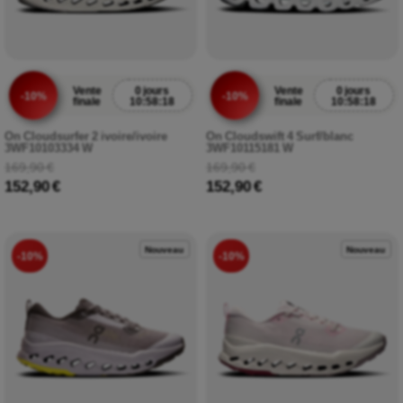
Vente
0 jours
Vente
0 jours
-10%
-10%
finale
10:58:17
finale
10:58:17
On Cloudsurfer 2 ivoire/ivoire
On Cloudswift 4 Surf/blanc
3WF10103334 W
3WF10115181 W
169,90 €
169,90 €
152,90 €
152,90 €
Nouveau
Nouveau
-10%
-10%