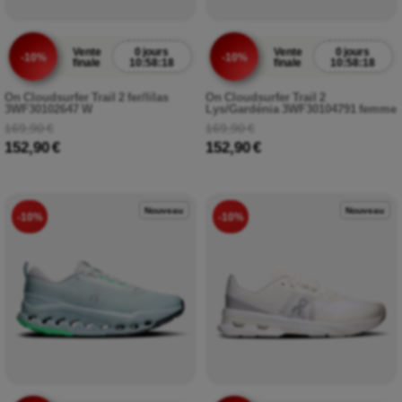
Vente
0 jours
Vente
0 jours
-10%
-10%
finale
10:58:17
finale
10:58:17
On Cloudsurfer Trail 2 fer/lilas
On Cloudsurfer Trail 2
3WF30102647 W
Lys/Gardénia 3WF30104791 femme
169,90 €
169,90 €
152,90 €
152,90 €
Nouveau
Nouveau
-10%
-10%