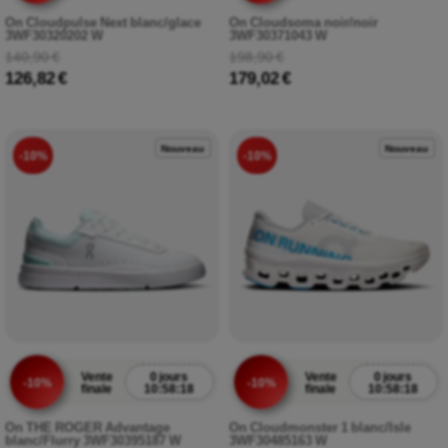
On Cloudpulse Next blanc/glace
On Cloudsoma noir/noir
3WF30320202 W
3WF30371043 W
140,90 €
198,90 €
126,82 €
179,02 €
Nouveau
Nouveau
-10%
-10%
Vente
0 jours
Vente
0 jours
-10%
-10%
finale
10:58:17
finale
10:58:17
On THE ROGER Advantage
On Cloudmonster 1 blanc/Isle
blanc/Flurry 3WF30395187 W
3WF30485163 W