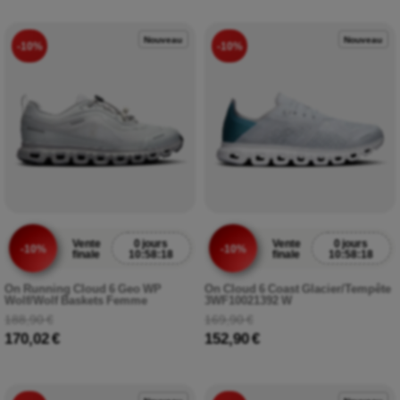
Nouveau
Nouveau
-10%
-10%
Vente
0 jours
Vente
0 jours
-10%
-10%
finale
10:58:17
finale
10:58:17
On Running Cloud 6 Geo WP
On Cloud 6 Coast Glacier/Tempête
Wolf/Wolf Baskets Femme
3WF10021392 W
188,90 €
169,90 €
170,02 €
152,90 €