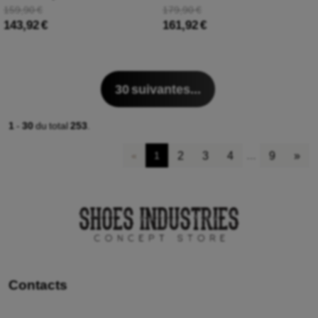
159,90 €
179,90 €
143,92 €
161,92 €
30
suivantes...
1
-
30
du total
253
.
2
3
4
9
»
«
1
…
Contacts