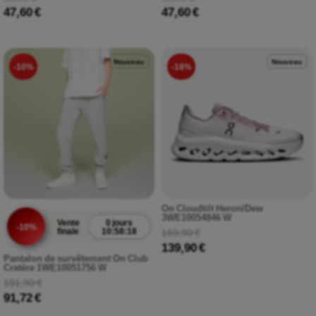
47,60 €
47,60 €
Nouveau
Nouveau
-10%
-18%
On Cloudtilt Heron/Dew
3WE10054846 W
Vente
0 jours
-10%
finale
10:58:17
169,90 €
139,90 €
Pantalon de survêtement On Club
Cratère 1WE10051756 W
101,90 €
91,72 €