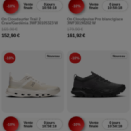
Vente
0 jours
Vente
0 jours
-10%
-10%
finale
10:58:17
finale
10:58:17
On Cloudsurfer Trail 2
On Cloudpulse Pro blanc/glace
Craie/Gardénia 3WF30105323 W
3WF30190202 W
169,90 €
179,90 €
152,90 €
161,92 €
Nouveau
Nouveau
-10%
-10%
Vente
0 jours
Vente
0 jours
-10%
-10%
finale
10:58:17
finale
10:58:17