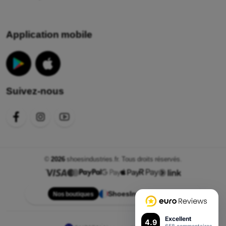
Application mobile
Suivez-nous
©
2026
shoesindustries.fr. Tous droits réservés.
ShoesIndustries.fr
Nos boutiques
Excellent
4.9