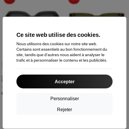
Ce site web utilise des cookies.
Nous utilisons des cookies sur notre site web.
Certains sont essentiels au bon fonctionnement du
site, tandis que d'autres nous aident à analyser le
trafic et à personnaliser le contenu et les publicités.
Vente
2 jours
Vente
2 jours
-40%
-40%
finale
12:41:27
finale
12:41:27
Lunettes de Soleil Komono Gwen
Lunettes de Soleil Komono Bobby
Emerald Shadow KOM-S10529
Pacific Sunset KOM-S9019
Accepter
70,90 €
70,90 €
42,54 €
42,54 €
Personnaliser
Rejeter
-40%
-40%