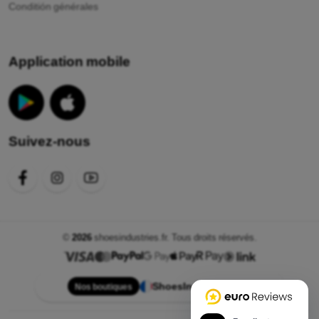
Conditión générales
Application mobile
Suivez-nous
©
2026
shoesindustries.fr. Tous droits réservés.
ShoesIndustries.fr
Nos boutiques