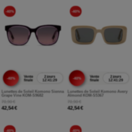
-40%
-40%
Vente
2 jours
Vente
2 jours
-40%
-40%
finale
12:41:27
finale
12:41:27
Lunettes de Soleil Komono Sienna
Lunettes de Soleil Komono Avery
Grape Vine KOM-S9682
Almond KOM-S5367
70,90 €
70,90 €
42,54 €
42,54 €
-40%
-40%