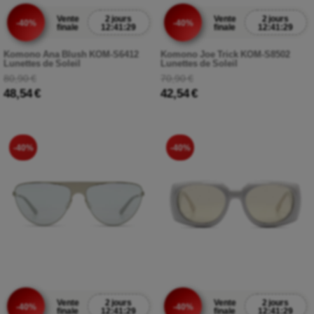
Vente
2 jours
Vente
2 jours
-40%
-40%
finale
12:41:27
finale
12:41:27
Komono Ana Blush KOM-S6412
Komono Joe Trick KOM-S8502
Lunettes de Soleil
Lunettes de Soleil
80,90 €
70,90 €
48,54 €
42,54 €
-40%
-40%
Vente
2 jours
Vente
2 jours
-40%
-40%
finale
12:41:27
finale
12:41:27