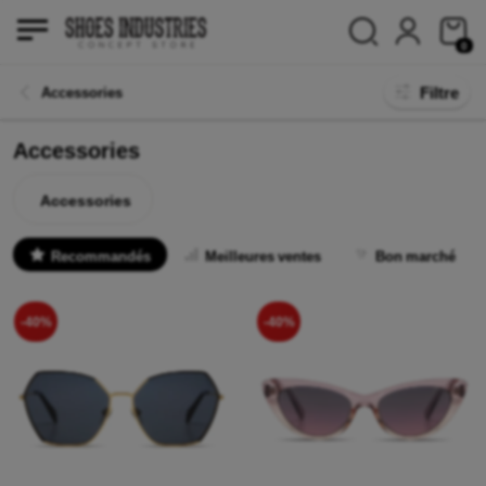
0
Filtre
Accessories
Accessories
Accessories
Recommandés
Meilleures ventes
Bon marché
-40%
-40%