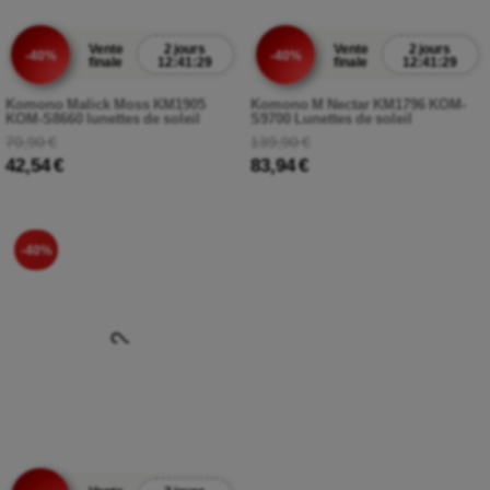
Vente
2 jours
Vente
2 jours
-40%
-40%
finale
12:41:27
finale
12:41:27
Komono Malick Moss KM1905
Komono M Nectar KM1796 KOM-
KOM-S8660 lunettes de soleil
S9700 Lunettes de soleil
70,90 €
139,90 €
42,54 €
83,94 €
-40%