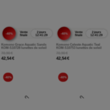
Vente
2 jours
Vente
2 jours
-40%
-40%
finale
12:41:27
finale
12:41:27
Komono Grace Aquatic Sands
Komono Celeste Aquatic Teal
KOM-S10728 lunettes de soleil
KOM-S10753 lunettes de soleil
70,90 €
70,90 €
42,54 €
42,54 €
-40%
-40%