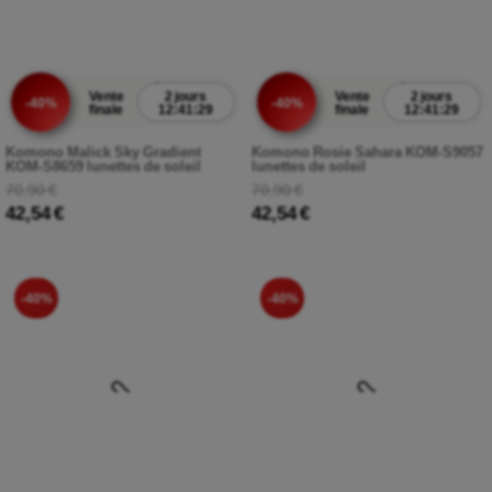
Vente
2 jours
Vente
2 jours
-40%
-40%
finale
12:41:27
finale
12:41:27
Komono Malick Sky Gradient
Komono Rosie Sahara KOM-S9057
KOM-S8659 lunettes de soleil
lunettes de soleil
70,90 €
70,90 €
42,54 €
42,54 €
-40%
-40%