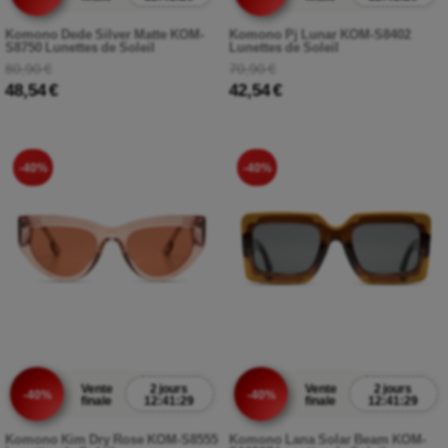
Komono Dede Silver Matte KOM-
Komono Pj Lunar KOM-S8402
S8750 Lunettes de Soleil
Lunettes de Soleil
80,90 €
70,90 €
48,54 €
42,54 €
-40%
-40%
Vente
2 jours
Vente
2 jours
-40%
-40%
finale
12:41:27
finale
12:41:27
Komono Kim Dry Rose KOM-S8555
Komono Lana Solar Beam KOM-