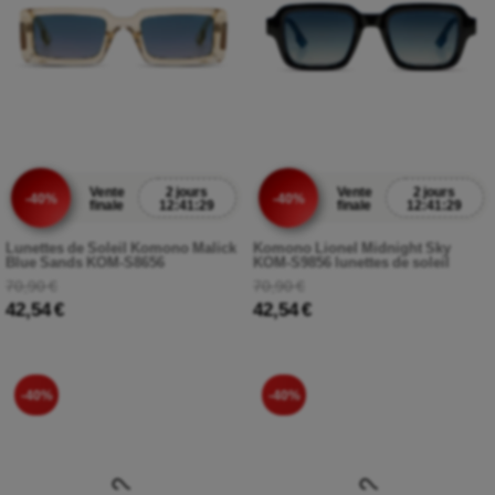
Vente
2 jours
Vente
2 jours
-40%
-40%
finale
12:41:27
finale
12:41:27
Lunettes de Soleil Komono Malick
Komono Lionel Midnight Sky
Blue Sands KOM-S8656
KOM-S9856 lunettes de soleil
70,90 €
70,90 €
42,54 €
42,54 €
-40%
-40%