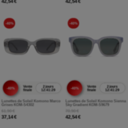
42,54 €
42,54 €
-40%
-40%
Vente
2 jours
Vente
2 jours
-40%
-40%
finale
12:41:27
finale
12:41:27
Lunettes de Soleil Komono Marco
Lunettes de Soleil Komono Sienna
Grises KOM-S4302
Sky Gradient KOM-S9679
61,90 €
70,90 €
37,14 €
42,54 €