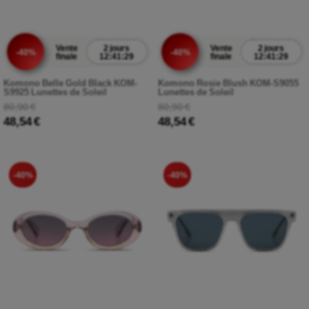
Vente
2 jours
Vente
2 jours
-40%
-40%
finale
12:41:27
finale
12:41:27
Komono Belle Gold Black KOM-
Komono Rosie Blush KOM-S9055
S9925 Lunettes de Soleil
Lunettes de Soleil
80,90 €
80,90 €
48,54 €
48,54 €
-40%
-40%