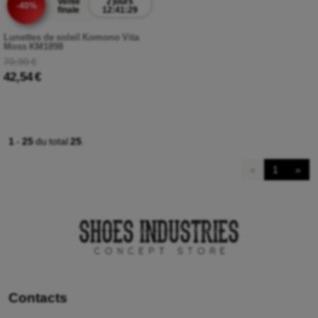
Vente
2 jours
-40%
finale
12:41:27
Lunettes de soleil Komono Vita
Moss KM1898
70,90 €
42,54 €
1
-
25
du total
25
.
«
1
»
Contacts