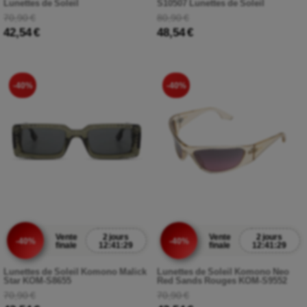
Lunettes de Soleil
S10507 Lunettes de Soleil
70,90 €
80,90 €
42,54 €
48,54 €
-40%
-40%
Vente
2 jours
Vente
2 jours
-40%
-40%
finale
12:41:27
finale
12:41:27
Lunettes de Soleil Komono Malick
Lunettes de Soleil Komono Neo
Star KOM-S8655
Red Sands Rouges KOM-S9552
70,90 €
70,90 €