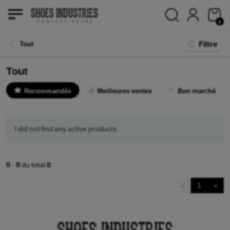
0
Filtre
Tout
Tout
Recommandés
Meilleures ventes
Bon marché
I did not find any active products.
0
-
0
du total
0
.
«
1
»