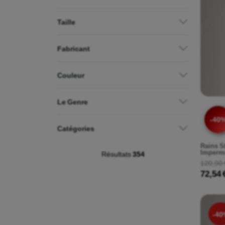
Taille
Fabricant
Couleur
Le Genre
-40
Catégories
Rains S
Imperm
Résultats
354
120,90 
72,54 
-40