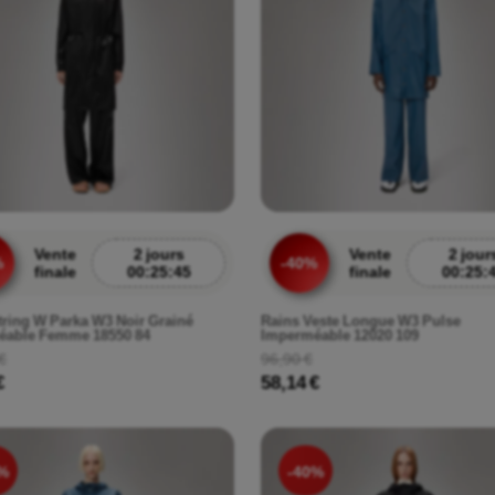
Vente
2 jours
Vente
2 jour
%
-40%
finale
00:25:43
finale
00:25:
tring W Parka W3 Noir Grainé
Rains Veste Longue W3 Pulse
éable Femme 18550 84
Imperméable 12020 109
€
96,90 €
€
58,14 €
%
-40%