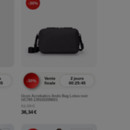
-30%
s
Vente
2 jours
-30%
43
finale
00:25:43
Ucon Acrobatics Ando Bag Lotus noir
UC785 139102208821
51,90 €
36,34 €