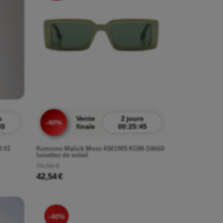
s
Vente
2 jours
-40%
43
finale
00:25:43
0 01
Komono Malick Moss KM1905 KOM-S8660
lunettes de soleil
70,90 €
42,54 €
-40%