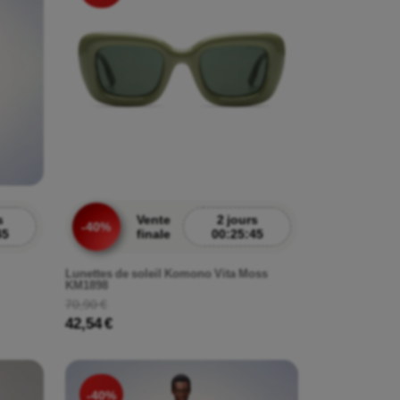
s
Vente
2 jours
-40%
43
finale
00:25:43
Lunettes de soleil Komono Vita Moss
KM1898
70,90 €
42,54 €
-40%