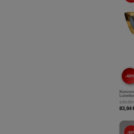
-40
Komono
Lunettes
139,90 
83,94 
-40