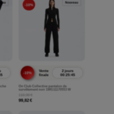
veau
Nouveau
-10%
s
Vente
2 jours
-10%
43
finale
00:25:43
uche
On Club Collective pantalon de
survêtement noir 1WG11170553 W
110,90 €
99,82 €