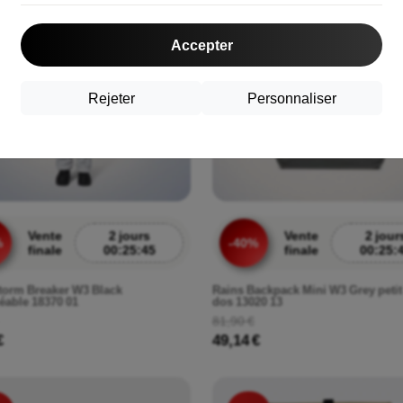
%
-40%
Accepter
Rejeter
Personnaliser
Vente
2 jours
Vente
2 jour
%
-40%
finale
00:25:43
finale
00:25:
torm Breaker W3 Black
Rains Backpack Mini W3 Grey petit
able 18370 01
dos 13020 13
81,90 €
€
49,14 €