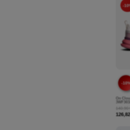
-10
-10
On Clou
3WF303
140,90 
126,82