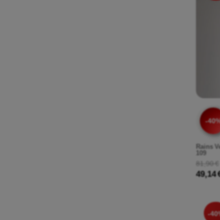
-40
Rains V
109
81,90 €
49,14 
-40