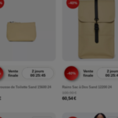
%
-40%
Vente
2 jours
Vente
2 jour
%
-40%
finale
00:25:43
finale
00:25:
rousse de Toilette Sand 15600 24
Rains Sac à Dos Sand 12200 24
100,90 €
€
60,54 €