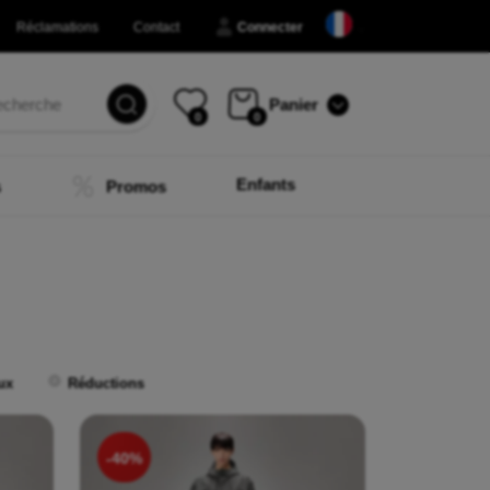
Réclamations
Contact
Connecter
Panier
0
0
Enfants
s
Promos
ux
Réductions
-40%