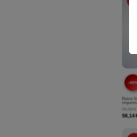
-40
-40
Rains S
impermé
96,90 €
58,14 