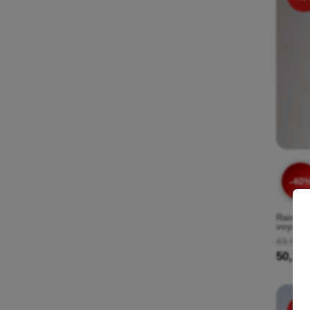
-40
Rains H
voyage 
83,90 €
50,34 