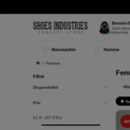
Besoin d
Je suis M
|
Nouveautés
Homme
Femme
Fe
Filtre
Vêt
Disponibilité
R
Prix
51.9
-
187.9
Eur
-40