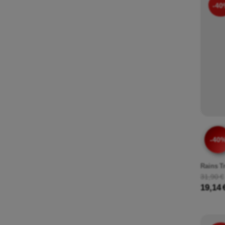
-40
-40
Rains T
31,90 €
19,14 