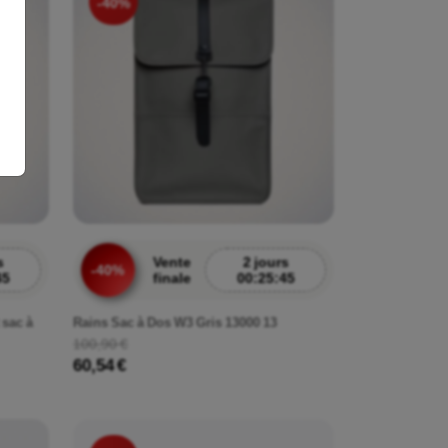
-40%
s
Vente
2 jours
-40%
43
finale
00:25:43
 sac à
Rains Sac à Dos W3 Gris 13000 13
100,90 €
60,54 €