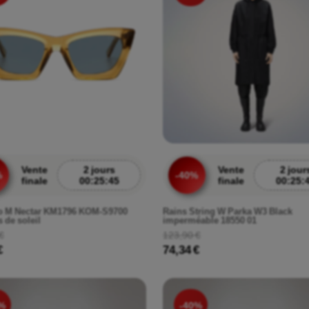
Vente
2 jours
Vente
2 jour
%
-40%
finale
00:25:43
finale
00:25:
 M Nectar KM1796 KOM-S9700
Rains String W Parka W3 Black
 de soleil
imperméable 18550 01
€
123,90 €
€
74,34 €
%
-40%