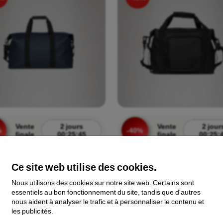
Vente
2 jours
Vente
2 jour
%
-40%
finale
00:25:43
finale
00:25:
ilo Weekend Bag W3 Navy sac de
Rains Texel Kit Bag W3 Black sac à
14200 47
14230 01
Ce site web utilise des cookies.
110,90 €
Nous utilisons des cookies sur notre site web. Certains sont
€
66,54 €
essentiels au bon fonctionnement du site, tandis que d'autres
nous aident à analyser le trafic et à personnaliser le contenu et
les publicités.