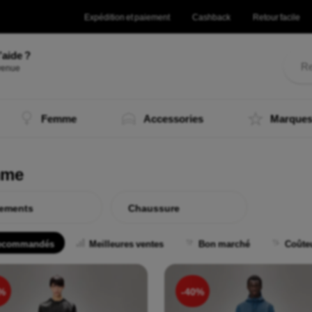
Expédition et paiement
Cashback
Retour facile
’aide ?
Femme
Accessories
Marque
mme
ements
Chaussure
ecommandés
Meilleures ventes
Bon marché
Coûte
%
-40%