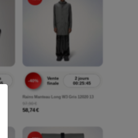
s
Vente
2 jours
-40%
43
finale
00:25:43
 dos
Rains Manteau Long W3 Gris 12020 13
97,90 €
58,74 €