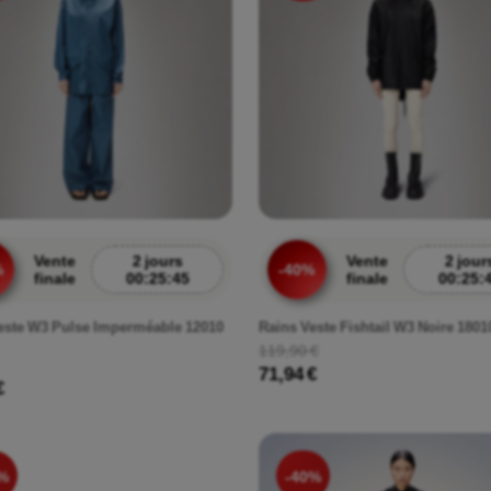
Vente
2 jours
Vente
2 jour
%
-40%
finale
00:25:43
finale
00:25:
este W3 Pulse Imperméable 12010
Rains Veste Fishtail W3 Noire 1801
119,90 €
71,94 €
€
%
-40%