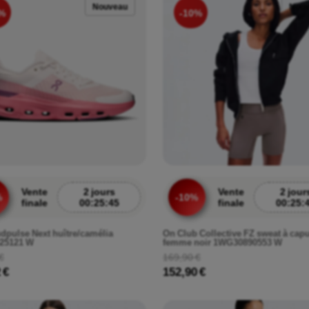
Nouveau
Nou
%
-10%
Vente
2 jours
Vente
2 jour
%
-10%
finale
00:25:43
finale
00:25:
dpulse Next huître/camélia
On Club Collective FZ sweat à cap
25121 W
femme noir 1WG30890553 W
€
169,90 €
 €
152,90 €