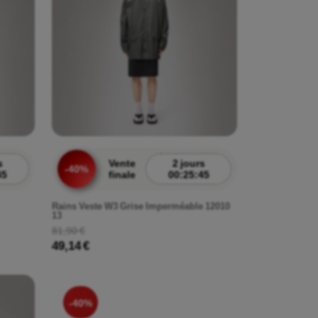
s
Vente
2 jours
-40%
43
finale
00:25:43
Rains Veste W3 Grise Imperméable 12010
13
81,90 €
49,14 €
-40%