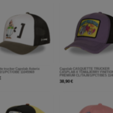
te trucker Capslab Asterix
Capslab CASQUETTE TRUCKER
2/1/PCT/OBE 11045969
CASPLAB X TOM&JERRY FINITIO
PREMIUM CL/TAJ8/1/PCT/BES 114
€
38,90 €