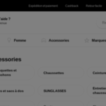
Expédition et paiement
Cashback
Retour facile
’aide ?
Femme
Accessories
Marque
essories
quettes et
Chaussettes
Ceintur
uchons
Entretie
s et sacs à dos
SUNGLASSES
chaussu