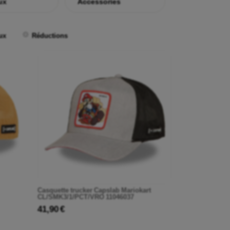
ux
Accessories
ux
Réductions
Casquette trucker Capslab Mariokart
CL/SMK3/1/PCT/VRO 11046037
41,90 €