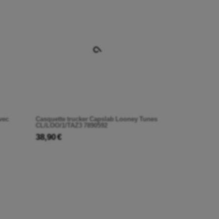
vec
Casquette trucker Capslab Looney Tunes
CL/LOO/1/TAZ3 7890592
38,90 €