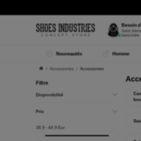
Besoin d
Je su
|
Nouveautés
Homme
Accessories
Accessories
Acc
Filtre
Cas
Disponibilité
bo
Prix
Sac
38.9
-
44.9
Eur