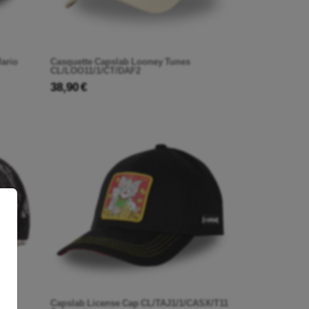
Mario
Casquette Capslab Looney Tunes
CL/LOO11/1/CT/DAF2
38,90 €
b
Capslab License Cap CL/TAJ1/1/CASX/T11