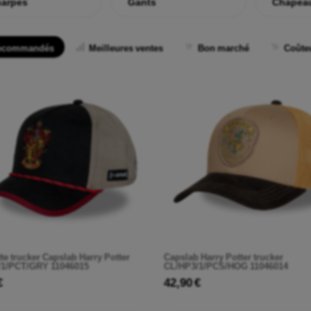
arpes
Gants
Chapea
ecommandés
Meilleures ventes
Bon marché
Coûte
te trucker Capslab Harry Potter
Capslab Harry Potter trucker
/1/PCT/GRY 11046015
CL/HP3/1/PCS/HOG 11046014
€
42,90 €