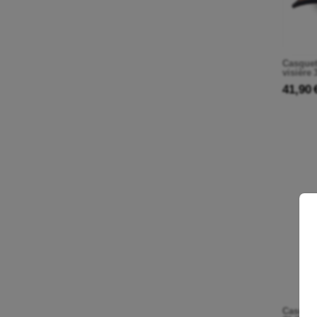
Casquet
visière
41,90 
Casquet