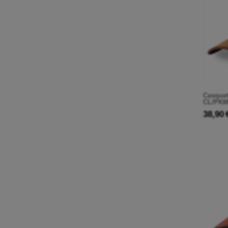
Casquet
CL/PKM6
38,90 