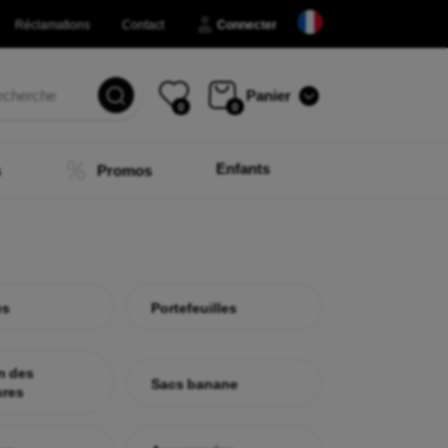
Réclamations
Contact
Connecter
Panier
0
0
Enfants
s
Promos
es
Portefeuilles
n des
Sacs banane
res