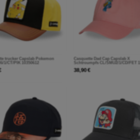
te trucker Capslab Pokemon
Casquette Dad Cap Capslab X
/1/CT/PIK 10350612
Schtroumpfs CL/SMU2/1/CD/FET 1
€
38,90 €