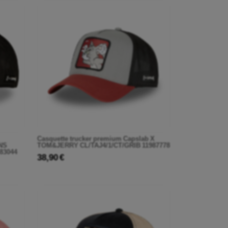
Casquette trucker premium Capslab X
NS
TOM&JERRY CL/TAJ4/1/CT/GRIB 11987778
83044
38,90 €