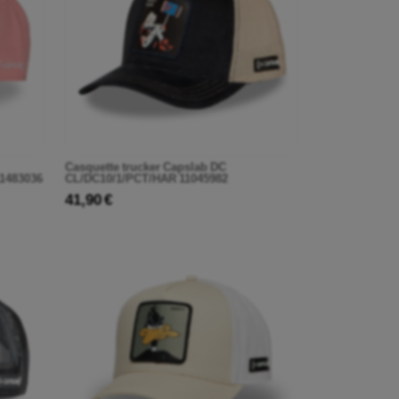
Casquette trucker Capslab DC
1483036
CL/DC10/1/PCT/HAR 11045982
41,90 €