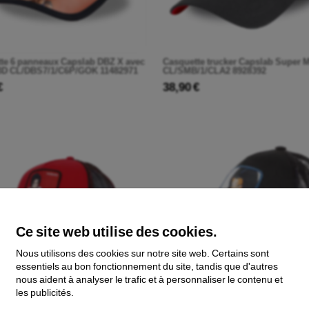
te 6 panneaux Capslab DBZ X avec
Casquette trucker Capslab Super 
 3D CL/DBS7/1/C6P/GOK 11482971
CL/SMB/1/CLA2 8928392
€
38,90 €
Ce site web utilise des cookies.
Nous utilisons des cookies sur notre site web. Certains sont
essentiels au bon fonctionnement du site, tandis que d'autres
nous aident à analyser le trafic et à personnaliser le contenu et
les publicités.
te Capslab Naruto Shippuden
Capslab Casquette Trucker Capsla