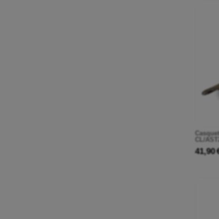
Casquet
CL/AST
41,90 