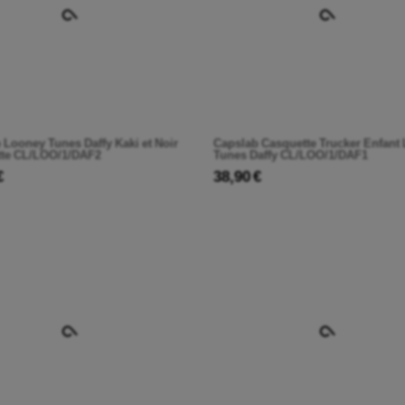
 Looney Tunes Daffy Kaki et Noir
Capslab Casquette Trucker Enfant
te CL/LOO/1/DAF2
Tunes Daffy CL/LOO/1/DAF1
€
38,90 €