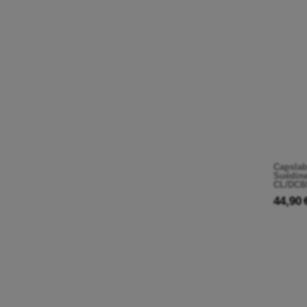
Capslab
Suédine
CL/DC8
44,90 