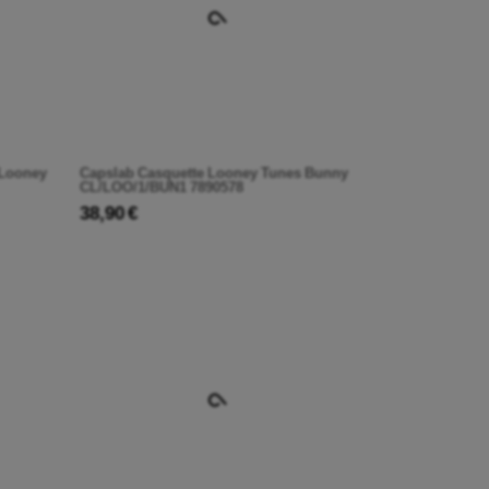
 Looney
Capslab Casquette Looney Tunes Bunny
CL/LOO/1/BUN1 7890578
38,90 €