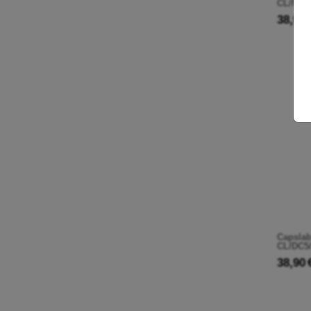
CL/NS2/
38,90 
Capslab
CL/DC5
38,90 