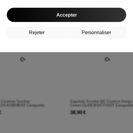
1/CT/SAR 9104832
License CL/DBZ2/1/C17B 8928326
€
38,90 €
Accepter
Rejeter
Personnaliser
 License Trucker
Capslab Trucker DC Comics Serge
/1/CASB/HER2 Casquette
Coton CL/DC8/1/CT/GOT Casquett
€
38,90 €