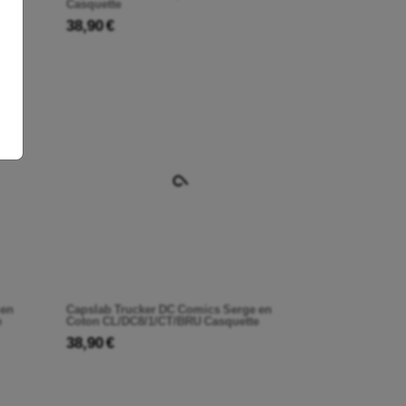
Casquette
38,90 €
 en
Capslab Trucker DC Comics Serge en
e
Coton CL/DC8/1/CT/BRU Casquette
38,90 €