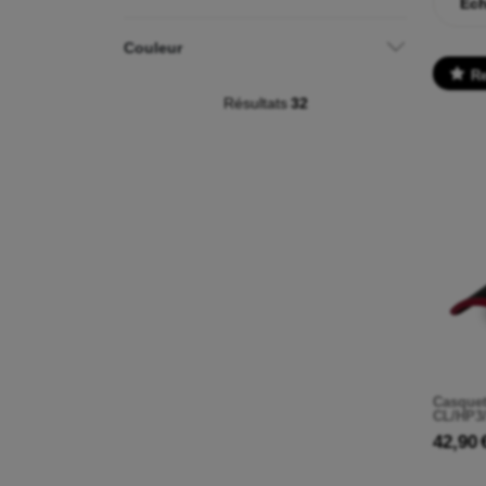
Éch
Couleur
R
Résultats
32
Casquet
CL/HP3
42,90 