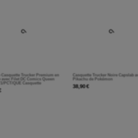
 Casquette Trucker Premium en
Casquette Trucker Noire Capslab a
 avec Filet DC Comics Queen
Pikachu de Pokémon
/1/PCT/QUE Casquette
38,90 €
€