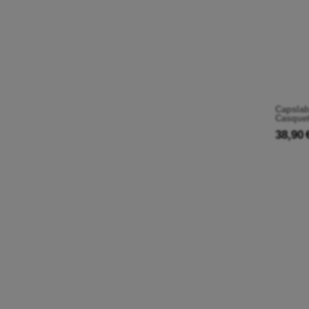
Capslab
Casquet
38,90 