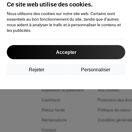
Ce site web utilise des cookies.
ecommandés
Meilleures ventes
Bon marché
Coûte
Nous utilisons des cookies sur notre site web. Certains sont
essentiels au bon fonctionnement du site, tandis que d'autres
nous aident à analyser le trafic et à personnaliser le contenu et
les publicités.
 not find any active products.
Accepter
total
0
.
Rejeter
Personnaliser
acts
Shopping
Informations
Expédition et paiement
Vos cookies
Cashback
Protection des do
Retour facile
Politique de retour
Réclamations
Conditión général
Contact