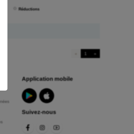
ux
Réductions
«
1
»
Application mobile
nnées
Suivez-nous
es