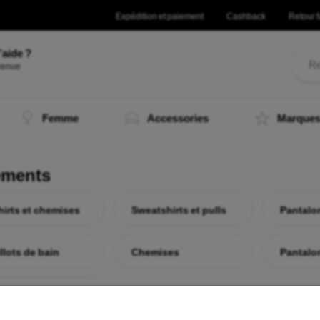
Expédition et paiement
Cashback
Retour f
’aide ?
nvenue
ligne !
|
Femme
Accessories
Marque
ements
hirts et chemises
Sweatshirts et pulls
Pantalo
llots de bain
Chemises
Pantalo
et