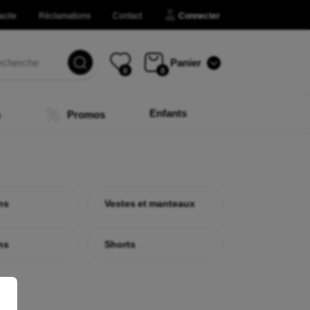
acile
Réclamations
Contact
Connecter
Panier
0
0
Enfants
s
Promos
ns
Vestes et manteaux
ns
Shorts