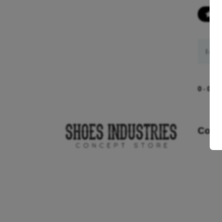
R
I did
0
-
0
du 
Cont