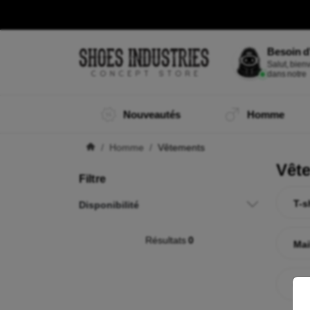
Besoin d
Salut, bie
dans notre
boutique en 
Nouveautés
Homme
Homme
Vêtements
Vêt
Filtre
T-s
Disponibilité
Résultats
0
Mai
Gil